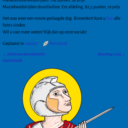
Muziekwedstrijden drumfanfare: Ere afdeling, 82,5 punten, 1e prijs.
Het was weer een mooie geslaagde dag. Binnenkort kunt u
hier
alle
foto’s vinden.
Wil u vast meer weten? Kijk dan op onze socials!
Geplaatst in
nieuws
Permalink
←
Airborne Wandeltocht
Bavodag 2025
→
Bericht navigatie
Oosterbeek