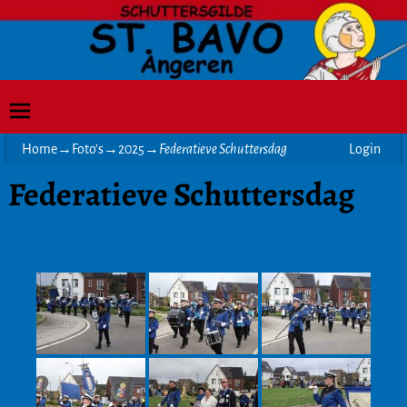
Home
→
Foto’s
→
2025
→
Federatieve Schuttersdag
Login
Federatieve Schuttersdag