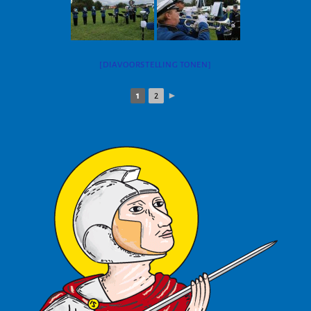
[DIAVOORSTELLING TONEN]
1
2
►