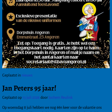
Geplaatst in
nieuws
Jan Peters 95 jaar!
Geplaatst op
13 juli 2026
door
Jochem Reulink
Op woensdag 8 juli hebben we nog één keer voor de vakantie ons