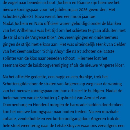
de vogel naar beneden schoot. Jochem en Rianne zijn hiermee het
nieuwe koningspaar voor het jubileumjaar 2026 geworden. Het
Schuttersgilde St. Bavo wenst hen een mooi jaar toe.
Nadat Jochem en Natu officieel waren gehuldigd onder de klanken
van het Wilhelmus was het tijd om het schieten te gaan afsluiten met
de strijd om de “Angerse Klos”. Zes verenigingen en ondernemers
gingen de strijd met elkaar aan. Het was uiteindelijk Henk van Gelder
van het Zeemanskoor “Schip Ahoy” die na 87 schoten de laatste
splinter van de klos naar beneden schoot. Hiermee lost het
zeemanskoor de kuisboogvereniging af als de nieuwe “Angerse klos”.
Na het officiële gedeelte, een hapje en een drankje, trok het
Schuttersgilde door de straten van Angeren op weg naar de woning
van het nieuwe koningspaar om hun officieel te huldigen. Nadat de
bielemannen van de Schutterij Gijsbrecht van Aemstel van
Doornenburg en Honderd morgen de barricade hadden doorbroken
kon het nieuwe koningspaar naar buiten treden. Na een muzikale
aubade, vendelhulde en een korte rondgang door Angeren trok de
hele stoet weer terug naar de Letste Stuyver waar ons vervolgens een