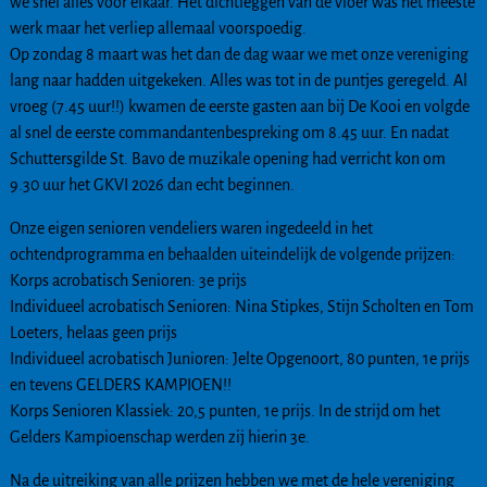
we snel alles voor elkaar. Het dichtleggen van de vloer was het meeste
werk maar het verliep allemaal voorspoedig.
Op zondag 8 maart was het dan de dag waar we met onze vereniging
lang naar hadden uitgekeken. Alles was tot in de puntjes geregeld. Al
vroeg (7.45 uur!!) kwamen de eerste gasten aan bij De Kooi en volgde
al snel de eerste commandantenbespreking om 8.45 uur. En nadat
Schuttersgilde St. Bavo de muzikale opening had verricht kon om
9.30 uur het GKVI 2026 dan echt beginnen.
Onze eigen senioren vendeliers waren ingedeeld in het
ochtendprogramma en behaalden uiteindelijk de volgende prijzen:
Korps acrobatisch Senioren: 3e prijs
Individueel acrobatisch Senioren: Nina Stipkes, Stijn Scholten en Tom
Loeters, helaas geen prijs
Individueel acrobatisch Junioren: Jelte Opgenoort, 80 punten, 1e prijs
en tevens GELDERS KAMPIOEN!!
Korps Senioren Klassiek: 20,5 punten, 1e prijs. In de strijd om het
Gelders Kampioenschap werden zij hierin 3e.
Na de uitreiking van alle prijzen hebben we met de hele vereniging