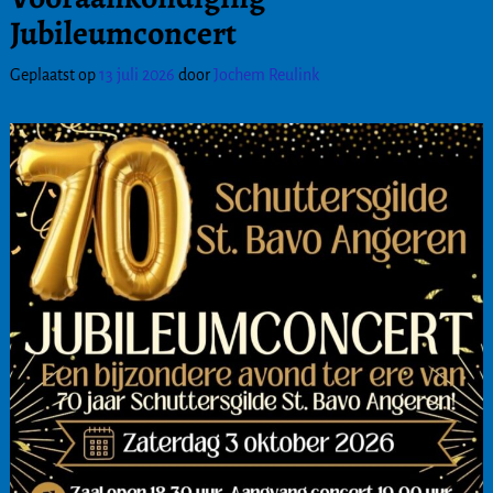
Jubileumconcert
Geplaatst op
13 juli 2026
door
Jochem Reulink