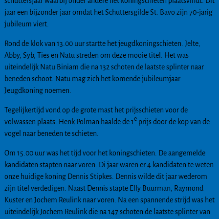
schuttersjaar waarbij onder andere het koningschieten plaatsvindt. Dit
jaar een bijzonder jaar omdat het Schuttersgilde St. Bavo zijn 70-jarig
jubileum viert.
Rond de klok van 13.00 uur startte het jeugdkoningschieten. Jelte,
Abby, Syb, Ties en Natu streden om deze mooie titel. Het was
uiteindelijk Natu Biniam die na 132 schoten de laatste splinter naar
beneden schoot. Natu mag zich het komende jubileumjaar
Jeugdkoning noemen.
Tegelijkertijd vond op de grote mast het prijsschieten voor de
e
volwassen plaats. Henk Polman haalde de 1
prijs door de kop van de
vogel naar beneden te schieten.
Om 15.00 uur was het tijd voor het koningschieten. De aangemelde
kandidaten stapten naar voren. Di jaar waren er 4 kandidaten te weten
onze huidige koning Dennis Stipkes. Dennis wilde dit jaar wederom
zijn titel verdedigen. Naast Dennis stapte Elly Buurman, Raymond
Kuster en Jochem Reulink naar voren. Na een spannende strijd was het
uiteindelijk Jochem Reulink die na 147 schoten de laatste splinter van