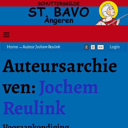
Home
→Auteur
Jochem Reulink
Login
1
2
>>
Auteursarchie
ven:
Jochem
Reulink
Vooraankondiging