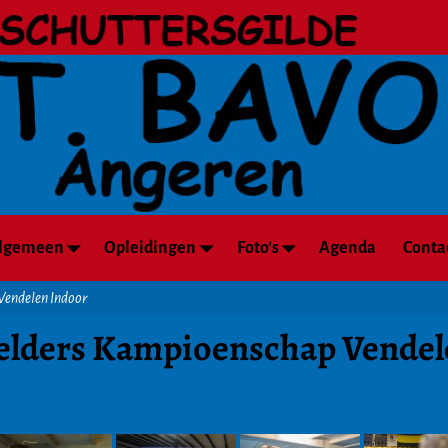
lgemeen
Opleidingen
Foto’s
Agenda
Conta
Vendelen Indoor
elders Kampioenschap Vendel