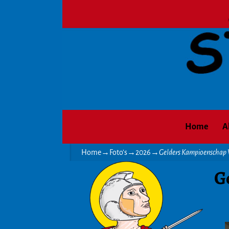
Home
A
Home
→
Foto’s
→
2026
→
Gelders Kampioenschap 
G